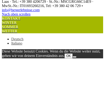
Laas · Tel.: +39 380 4206729 · St.-Nr.: MSCGRG66C14E9 ·
MwSt.-Nr.: IT01693260216, Tel: +39 380 42 06 729 •
info@bergerlebnisse.com
Nach oben scrollen
KONTAKT
WINTER
SOMMER
WETTER
Deutsch
Italiano
Diese Website benutzt Cookies. Wenn du die Website weiter nutzt,
gehen wir von deinem Einverständnis aus.
OK