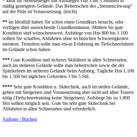
*
ideal für Neueinsteiger mit Aufstiegen von 3 bis 5 Stunden in
mäßig geneigtem Gelände. Das Beherrschen des „Stemmschwung“
auf der Piste ist Voraussetzung. (leicht)
**
im Idealfall haben Sie schon einen Grundkurs besucht, oder
verfügen über ausreichende Grundkenntnisse. Mittlere bis gute
Kondition sind wünschenswert. Aufstiege von Hm 800 bis 1.100
sollten Sie schaffen, Abfahrten ohne technischen Schwierigkeiten
meistern. Trotzdem sollte man etwas Erfahrung im Tiefschneefahren
im Gelände schon haben.
***
Gute Kondition und sicheres Skifahren in allen Schneearten,
auch im steileren Gelände sollte man beherrschen sowie die der
Spitzkehren im steileren Gelände beim Aufstieg. Tägliche Hm 1.100
bis 1.500 bei täglichen Gehzeiten 3 bis 5 Std.
****
Sehr gute Kondition u. Skitechnik, auch im steilen Gelände,
gehen mit Steigeisen sind Voraussetzung aber nicht auf allen Touren
nötig (Tiefschneetraining keine Steigeisen). Aufstiege bis zu 1.800
Hm sollten möglich sein. Gute bis sehr gute Skitechnik bei
Abfahrten in allen Schneearten sind erforderlich.
Anfrage / Buchen