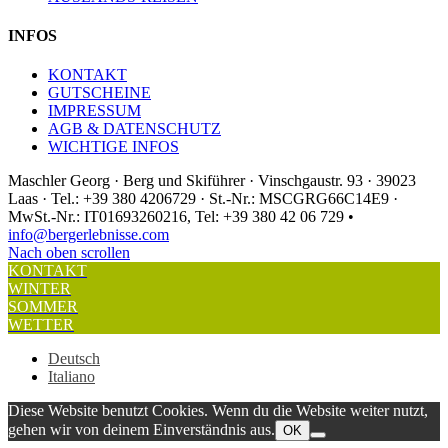
INFOS
KONTAKT
GUTSCHEINE
IMPRESSUM
AGB & DATENSCHUTZ
WICHTIGE INFOS
Maschler Georg · Berg und Skiführer · Vinschgaustr. 93 · 39023
Laas · Tel.: +39 380 4206729 · St.-Nr.: MSCGRG66C14E9 ·
MwSt.-Nr.: IT01693260216, Tel: +39 380 42 06 729 •
info@bergerlebnisse.com
Nach oben scrollen
KONTAKT
WINTER
SOMMER
WETTER
Deutsch
Italiano
Diese Website benutzt Cookies. Wenn du die Website weiter nutzt,
gehen wir von deinem Einverständnis aus.
OK