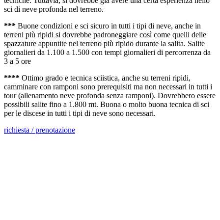
tecniche. Tuttavia, si dovrebbe già avere una certa esperienza nello
sci di neve profonda nel terreno.
***
Buone condizioni e sci sicuro in tutti i tipi di neve, anche in
terreni più ripidi si dovrebbe padroneggiare così come quelli delle
spazzature appuntite nel terreno più ripido durante la salita. Salite
giornalieri da 1.100 a 1.500 con tempi giornalieri di percorrenza da
3 a 5 ore
****
Ottimo grado e tecnica sciistica, anche su terreni ripidi,
camminare con ramponi sono prerequisiti ma non necessari in tutti i
tour (allenamento neve profonda senza ramponi). Dovrebbero essere
possibili salite fino a 1.800 mt. Buona o molto buona tecnica di sci
per le discese in tutti i tipi di neve sono necessari.
richiesta / prenotazione