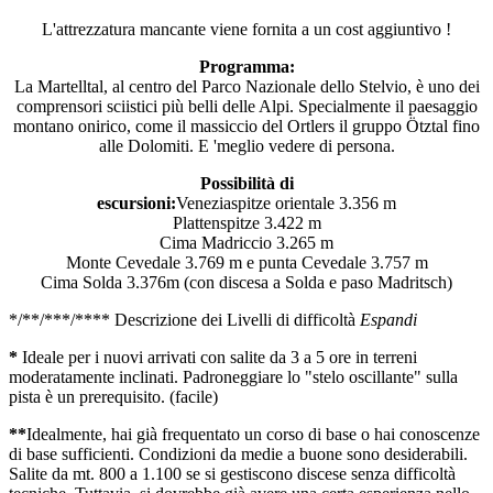
L'attrezzatura mancante viene fornita a un cost aggiuntivo !
Programma:
La Martelltal, al centro del Parco Nazionale dello Stelvio, è uno dei
comprensori sciistici più belli delle Alpi. Specialmente il paesaggio
montano onirico, come il massiccio del Ortlers il gruppo Ötztal fino
alle Dolomiti. E 'meglio vedere di persona.
Possibilità di
escursioni:
Veneziaspitze orientale 3.356 m
Plattenspitze 3.422 m
Cima Madriccio 3.265 m
Monte Cevedale 3.769 m e punta Cevedale 3.757 m
Cima Solda 3.376m (con discesa a Solda e paso Madritsch)
*/**/***/**** Descrizione dei Livelli di difficoltà
Espandi
*
Ideale per i nuovi arrivati con salite da 3 a 5 ore in terreni
moderatamente inclinati. Padroneggiare lo "stelo oscillante" sulla
pista è un prerequisito. (facile)
**
Idealmente, hai già frequentato un corso di base o hai conoscenze
di base sufficienti. Condizioni da medie a buone sono desiderabili.
Salite da mt. 800 a 1.100 se si gestiscono discese senza difficoltà