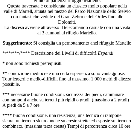
Punto di partenza rifuggio Martello.
Questa traversata è considerata un classico molto popolare nella
valle di Martell, situata nel mezzo del Parco Nazionale dello Stelvio
con fantastiche vedute del Gran Zebrù e dell'Ortles fino alle
Dolomiti.
La discesa avviene attraverso il telecomando casuale con una visita
ai 3 cannoni al rifugio Martello.
Suggerimento
: Si consiglia un pernottamento anel rifuggio Martello
*/**/***/**** Descrizione dei Livelli di difficoltà
Espandi
*
non sono richiesti prerequisiti.
**
condizione mediocre e una certa esperienza sono vantaggiose.
Tour leggeri e medio-difficili, fino al massimo. 1.000 metri di altezza
possibile.
***
necessarie buone condizioni, sicurezza dei piedi, camminare
con ramponi anche su terreni più ripidi o gradi. (massimo a 2 gradi)
A piedi da 5 a 7 ore
****
buona condizione, una resistenza, una tecnica di rampone
sicura, un terreno sicuro anche su creste strette ed esposte sul terreno
combinato. (massima terza cresta) Tempi di percorrenza circa 10 ore