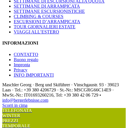
SETTIMANE DI ESCURSIONI ALTA QUOTA
SETTIMANE DI ARRAMPICATA
SETTIMANE ESCURSIONISTICHE
CLIMBING & COURSES
ESCURSIONI D’ARRAMPICATA
TOUR GIORNALIERI ESTATE
VIAGGI ALL’ESTERO
INFORMAZIONI
CONTATTO
Buono regalo
Impronta
Privacy
INFO IMPORTANTI
Maschler Georg · Berg und Skiführer · Vinschgaustr. 93 · 39023
Laas · Tel.: +39 380 4206729 · St.-Nr.: MSCGRG66C14E9 ·
MwSt.-Nr.: IT01693260216, Tel: +39 380 42 06 729 •
info@bergerlebnisse.com
Scorri in cima
TELEFONATA
WINTER
PREZZI
TEMPORALE