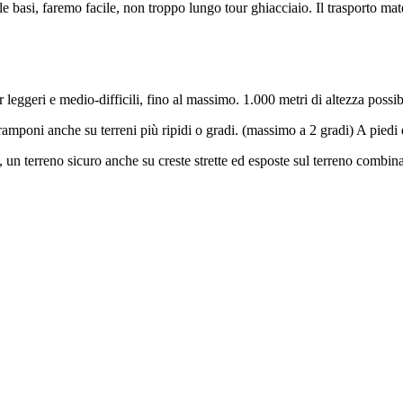
asi, faremo facile, non troppo lungo tour ghiacciaio. Il trasporto mater
eggeri e medio-difficili, fino al massimo. 1.000 metri di altezza possib
mponi anche su terreni più ripidi o gradi. (massimo a 2 gradi) A piedi 
un terreno sicuro anche su creste strette ed esposte sul terreno combin
Regalare un'esperienza indimenticabile